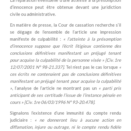
La réparation éventuelle d’une atteinte à la présomption
d’innocence peut être obtenue devant une juridiction
civile ou administrative.
En matière de presse, la Cour de cassation recherche s’il
se dégage de l’ensemble de l’article une impression
manifeste de culpabilité :
« l’atteinte à la présomption
d’innocence suppose que l’écrit litigieux contienne des
conclusions définitives manifestant un préjugé tenant
pour acquise la culpabilité de la personne visée » [Civ. 1re
12/07/2001 N° 98-21.337]
. Tel n’est pas le cas lorsque
«
ces écrits ne contenaient pas de conclusions définitives
manifestant un préjugé tenant pour acquise la culpabilité
»
, l’analyse de l’article ne montrant pas un
« parti pris
anticipant de ses certitude l’issue de l’instance pénale en
cours » [Civ. 1re 06/03/1996 N° 93-20.478]
.
Signalons l’existence d’une immunité du compte rendu
judiciaire :
« ne donneront lieu à aucune action en
diffamation, injure ou outrage, ni le compte rendu fidèle