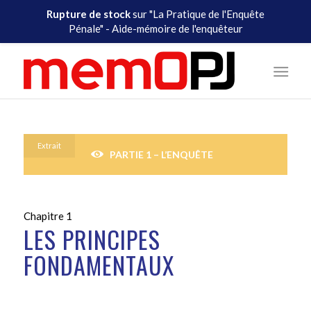
Rupture de stock
sur "La Pratique de l'Enquête
Pénale" - Aide-mémoire de l'enquêteur
Extrait
PARTIE 1 – L’ENQUÊTE
Chapitre 1
LES PRINCIPES
FONDAMENTAUX